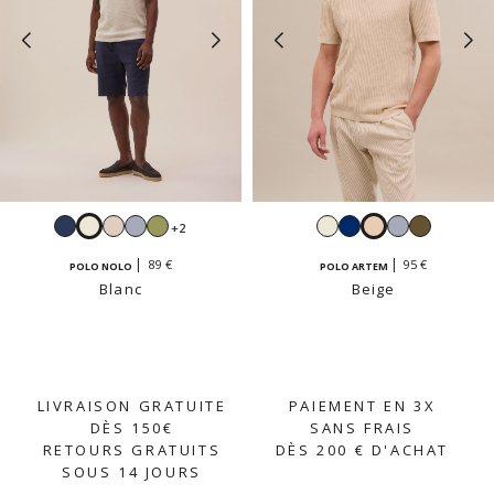
Navy
Blanc
Beige
Ciel
Sauge
Blanc
Navy
Beige
Ciel
Kaki
+2
crème
clair
89 €
95 €
POLO NOLO
POLO ARTEM
Blanc
Beige
LIVRAISON GRATUITE
PAIEMENT EN 3X
DÈS 150€
SANS FRAIS
RETOURS GRATUITS
DÈS 200 € D'ACHAT
SOUS 14 JOURS