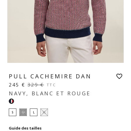
PULL CACHEMIRE DAN
favorite_border
245 €
329 €
TTC
NAVY, BLANC ET ROUGE
Navy,
blanc
S
M
L
XL
et
rouge
Guide des tailles