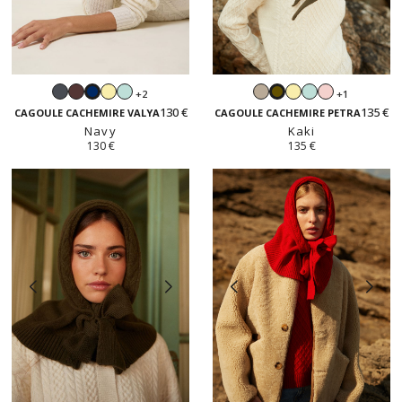
Gris
Moka
Jaune
Vert
Beige
Jaune
Vert
Rose
+2
+1
Navy
Kaki
anthracite
vanille
dragée
sable
vanille
dragée
pastel
130 €
135 €
CAGOULE CACHEMIRE VALYA
CAGOULE CACHEMIRE PETRA
Navy
Kaki
130 €
135 €