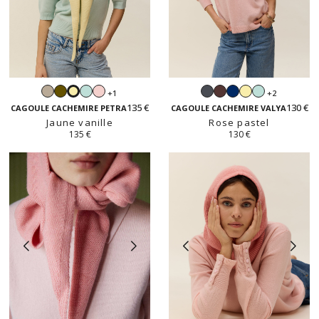
Beige
Kaki
Vert
Rose
Gris
Moka
Navy
Jaune
Vert
+1
+2
Jaune
sable
dragée
pastel
anthracite
vanille
dragée
135 €
130 €
vanille
CAGOULE CACHEMIRE PETRA
CAGOULE CACHEMIRE VALYA
Jaune vanille
Rose pastel
135 €
130 €