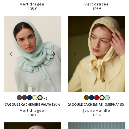
Vert dragée
Vert dragée
135 €
135 €
Gris
Moka
Navy
Jaune
Kaki
Navy
Rouge
Vert
+2
Vert
Jaune
anthracite
vanille
dragée
130 €
135 €
dragée
vanille
CAGOULE CACHEMIRE VALYA
CAGOULE CACHEMIRE JOSEPHA
Vert dragée
Jaune vanille
130 €
135 €