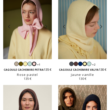
Beige
Kaki
Jaune
Vert
Gris
Moka
Navy
Vert
+1
+2
Rose
Jaune
sable
vanille
dragée
anthracite
dragée
135 €
130 €
pastel
vanille
CAGOULE CACHEMIRE PETRA
CAGOULE CACHEMIRE VALYA
Rose pastel
Jaune vanille
135 €
130 €