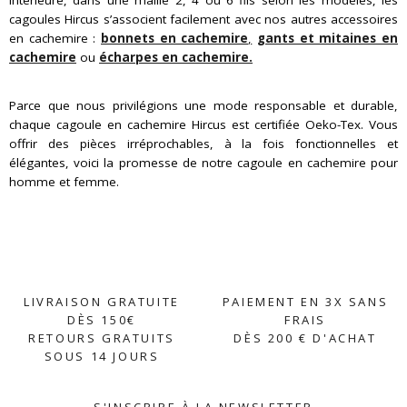
Intérieure, dans une maille 2, 4 ou 6 fils selon les modèles, les
cagoules Hircus s’associent facilement avec nos autres accessoires
en cachemire :
bonnets en cachemire
,
gants et mitaines en
cachemire
ou
écharpes en cachemire.
Parce que nous privilégions une mode responsable et durable,
chaque cagoule en cachemire Hircus est certifiée Oeko-Tex. Vous
offrir des pièces irréprochables, à la fois fonctionnelles et
élégantes, voici la promesse de notre cagoule en cachemire pour
homme et femme.
LIVRAISON GRATUITE
PAIEMENT EN 3X SANS
DÈS 150€
FRAIS
RETOURS GRATUITS
DÈS 200 € D'ACHAT
SOUS 14 JOURS