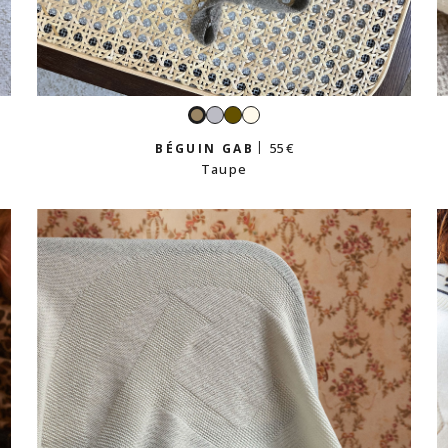
Gris
Kaki
Écru
Taupe
perle
55 €
BÉGUIN GAB
Taupe