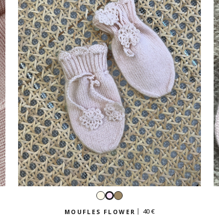
Écru
Taupe
Rose
tendre
40 €
MOUFLES FLOWER