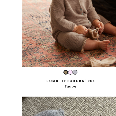
Rose
Gris
Taupe
tendre
perle
80 €
COMBI THEODORA
Taupe