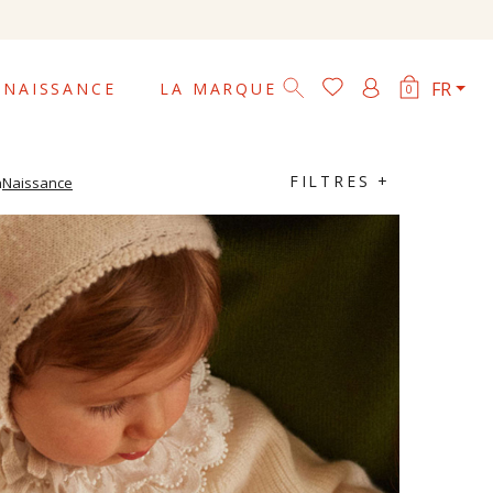
ais supplémentaires

FR
NAISSANCE
LA MARQUE
0
FILTRES +
n
Naissance