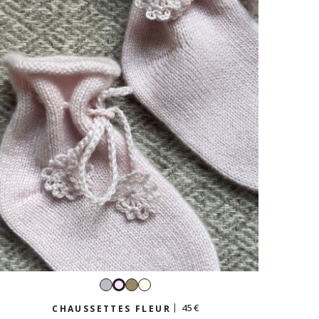
Gris
Taupe
Écru
Rose
perle
tendre
45 €
CHAUSSETTES FLEUR