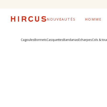
En raison de la si
NOUVEAUTÉS
HOMME
Cagoules
Bonnets
Casquettes
Bandanas
Echarpes
Cols & tou