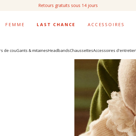
tuation en Gironde, les expéditions Chronopost peuvent subir des dél
FEMME
LAST CHANCE
ACCESSOIRES
rs de cou
Gants & mitaines
Headbands
Chaussettes
Accessoires d'entretie