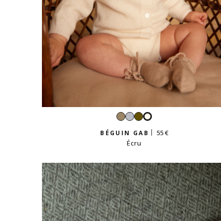
Taupe
Gris
Kaki
Écru
perle
55 €
BÉGUIN GAB
Écru