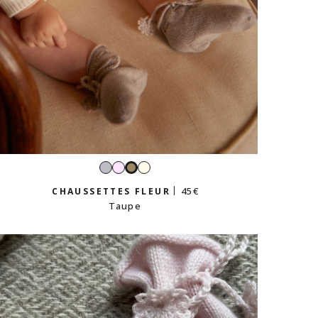
Gris
Rose
Écru
Taupe
perle
tendre
45 €
CHAUSSETTES FLEUR
Taupe