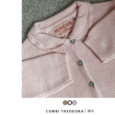
Taupe
Gris
Rose
perle
tendre
80 €
COMBI THEODORA