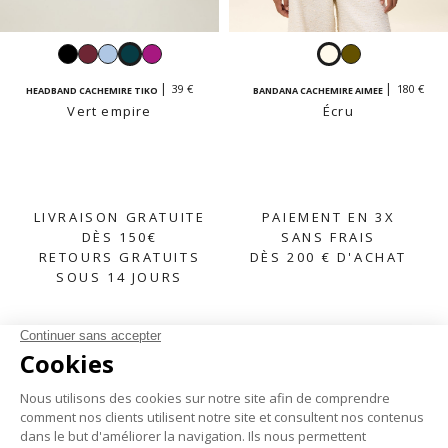
Noir
Bordeaux
Bleu
Vert
Azalée
Écru
Kaki
clair
empire
39 €
180 €
HEADBAND CACHEMIRE TIKO
BANDANA CACHEMIRE AIMEE
Vert empire
Écru
LIVRAISON GRATUITE
PAIEMENT EN 3X
DÈS 150€
SANS FRAIS
RETOURS GRATUITS
DÈS 200 € D'ACHAT
SOUS 14 JOURS
S'INSCRIRE À LA NEWSLETTER