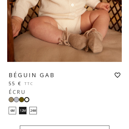
BÉGUIN GAB
favorite_border
55 €
TTC
ÉCRU
Taupe
Gris
Kaki
Écru
perle
6M
12M
24M