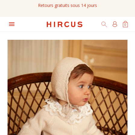
Retours gratuits sous 14 jours

0