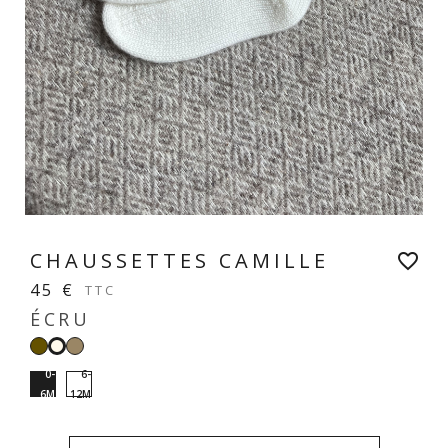
CHAUSSETTES CAMILLE
favorite_border
45 €
TTC
ÉCRU
Kaki
Taupe
Écru
0-
6-
6M
12M