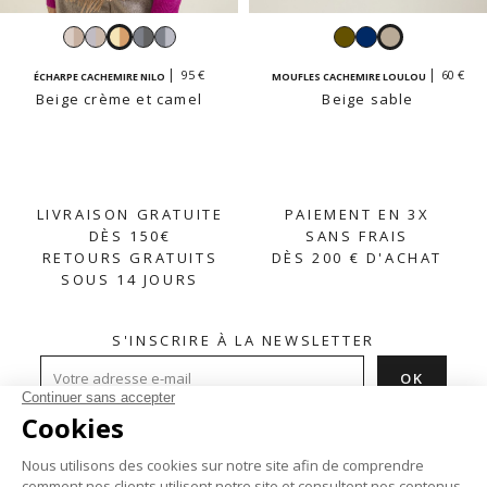
Bicolore
Gris
Beige
Bicolore
Bicolore
Kaki
Navy
Beige
beige
et
crème
gris
gris
sable
95 €
60 €
ÉCHARPE CACHEMIRE NILO
MOUFLES CACHEMIRE LOULOU
beige
et
anthracite
perle
Beige crème et camel
Beige sable
camel
LIVRAISON GRATUITE
PAIEMENT EN 3X
DÈS 150€
SANS FRAIS
RETOURS GRATUITS
DÈS 200 € D'ACHAT
SOUS 14 JOURS
S'INSCRIRE À LA NEWSLETTER
AIDE
