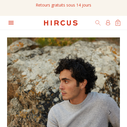
Retours gratuits sous 14 jours

0