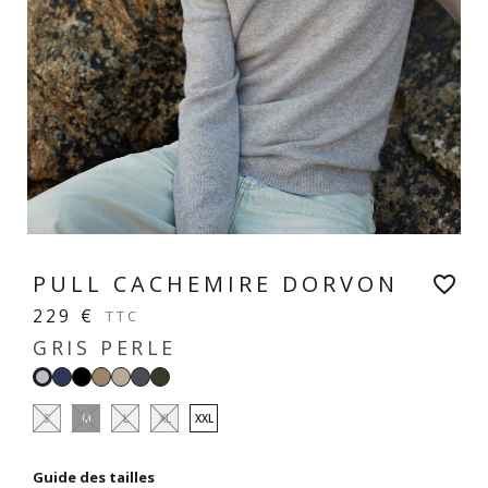
PULL CACHEMIRE DORVON
favorite_border
229 €
TTC
GRIS PERLE
Navy
Noir
Taupe
Beige
Gris
Forêt
Gris
sable
anthracite
perle
S
M
L
XL
XXL
Guide des tailles