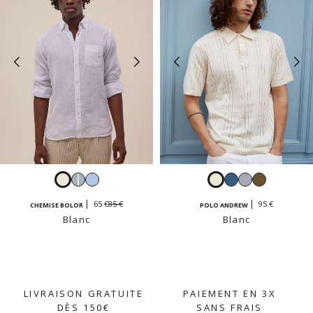
Blanc
Rayé
Bleu
Blanc
Bleu
Ciel
Kaki
bleu
clair
pétrole
clair
85 €
65 €
95 €
CHEMISE BOLOR
POLO ANDREW
ciel
Blanc
Blanc
et
blanc
LIVRAISON GRATUITE
PAIEMENT EN 3X
DÈS 150€
SANS FRAIS