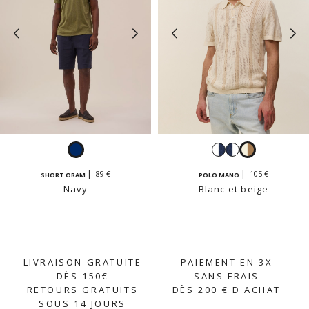
Navy
Blanc
Navy
Blanc
et
et
et
89 €
105 €
SHORT ORAM
POLO MANO
navy
blanc
beige
Navy
Blanc et beige
LIVRAISON GRATUITE
PAIEMENT EN 3X
DÈS 150€
SANS FRAIS
RETOURS GRATUITS
DÈS 200 € D'ACHAT
SOUS 14 JOURS