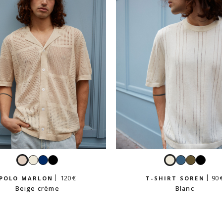
Beige
Blanc
Navy
Noir
Blanc
Bleu
Kaki
Noir
crème
pétrole
clair
120 €
90 
POLO MARLON
T-SHIRT SOREN
Beige crème
Blanc