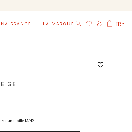

FR
NAISSANCE
LA MARQUE
0
favorite_border
BEIGE
te une taille M/42.