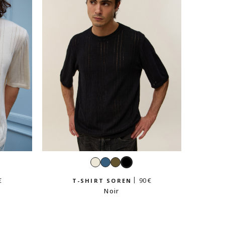
Blanc
Bleu
Kaki
Noir
pétrole
clair
€
90 €
T-SHIRT SOREN
Noir