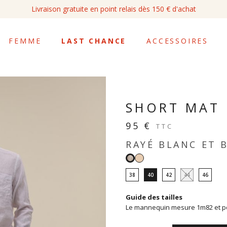
Livraison gratuite en point relais dès 150 € d'achat
FEMME
LAST CHANCE
ACCESSOIRES
SHORT MAT
95 €
TTC
RAYÉ BLANC ET 
Beige
Rayé
blanc
38
40
42
44
46
et
beige
Guide des tailles
Le mannequin mesure 1m82 et por