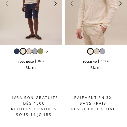
Navy
Blanc
Beige
Ciel
Sauge
Blanc
Beige
Ciel
+2
crème
crème
89 €
109 €
POLO NOLO
PULL ISNO
Blanc
Blanc
LIVRAISON GRATUITE
PAIEMENT EN 3X
DÈS 150€
SANS FRAIS
RETOURS GRATUITS
DÈS 200 € D'ACHAT
SOUS 14 JOURS