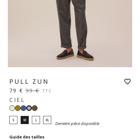
PULL ZUN
favorite_border
79 €
99 €
TTC
CIEL
Blanc
Tapenade
Denim
Kaki
Ciel
clair
S
M
L
XL
Dernière pièce disponible
Guide des tailles