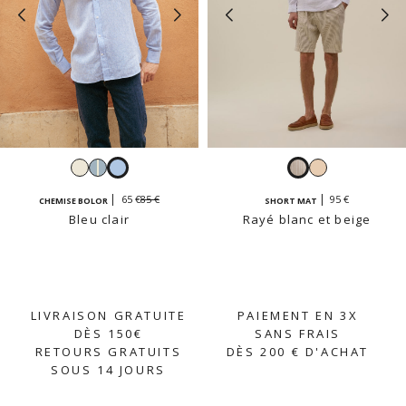
Blanc
Rayé
Bleu
Rayé
Beige
bleu
clair
blanc
85 €
65 €
95 €
CHEMISE BOLOR
SHORT MAT
ciel
et
Bleu clair
Rayé blanc et beige
et
beige
blanc
LIVRAISON GRATUITE
PAIEMENT EN 3X
DÈS 150€
SANS FRAIS
RETOURS GRATUITS
DÈS 200 € D'ACHAT
SOUS 14 JOURS