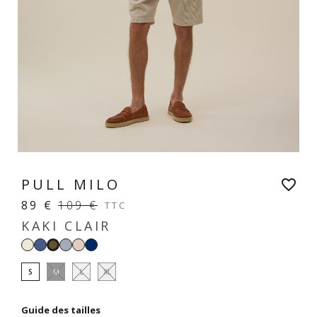
PULL MILO
favorite_border
89 €
109 €
TTC
KAKI CLAIR
Blanc
Denim
Ciel
Beige
Navy
Kaki
crème
clair
S
M
L
XL
Guide des tailles