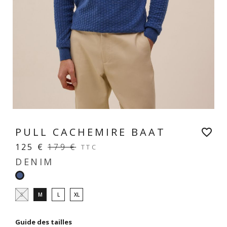
PULL CACHEMIRE BAAT
favorite_border
125 €
179 €
TTC
DENIM
Denim
S
M
L
XL
Guide des tailles