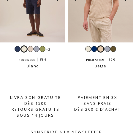
Navy
Blanc
Beige
Ciel
Sauge
Blanc
Navy
Beige
Ciel
Kaki
+2
crème
clair
89 €
95 €
POLO NOLO
POLO ARTEM
Blanc
Beige
LIVRAISON GRATUITE
PAIEMENT EN 3X
DÈS 150€
SANS FRAIS
RETOURS GRATUITS
DÈS 200 € D'ACHAT
SOUS 14 JOURS
S'INSCRIRE À LA NEWSLETTER