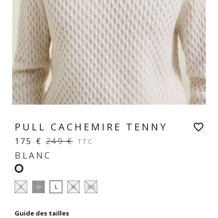
PULL CACHEMIRE TENNY
favorite_border
175 €
249 €
TTC
BLANC
Blanc
S
M
L
XL
XXL
Guide des tailles