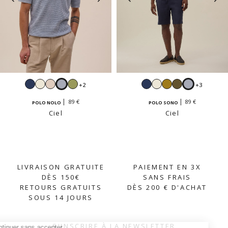
Navy
Blanc
Beige
Ciel
Sauge
Navy
Blanc
Tapenade
Kaki
Ciel
+2
+3
crème
clair
89 €
89 €
POLO NOLO
POLO SONO
Ciel
Ciel
LIVRAISON GRATUITE
PAIEMENT EN 3X
DÈS 150€
SANS FRAIS
RETOURS GRATUITS
DÈS 200 € D'ACHAT
SOUS 14 JOURS
S'INSCRIRE À LA NEWSLETTER