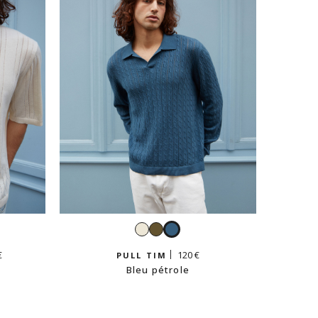
Blanc
Kaki
Bleu
clair
pétrole
€
120 €
PULL TIM
Bleu pétrole