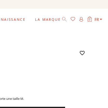

FR
NAISSANCE
LA MARQUE
0
favorite_border
te une taille M.