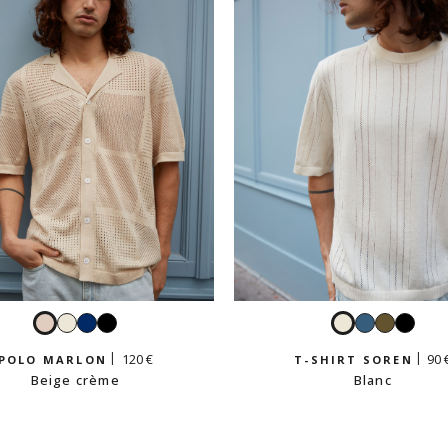
Beige
Blanc
Navy
Noir
Blanc
Bleu
Kaki
Noir
crème
pétrole
clair
120 €
90 
POLO MARLON
T-SHIRT SOREN
Beige crème
Blanc