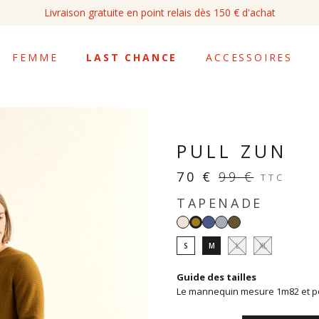
Livraison gratuite en point relais dès 150 € d'achat
FEMME
LAST CHANCE
ACCESSOIRES
PULL ZUN
70 €
99 €
TTC
TAPENADE
Blanc
Denim
Ciel
Kaki
Tapenade
clair
S
M
L
XL
Guide des tailles
Le mannequin mesure 1m82 et por