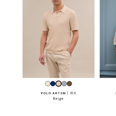
Blanc
Navy
Beige
Ciel
Kaki
clair
95 €
POLO ARTEM
Beige