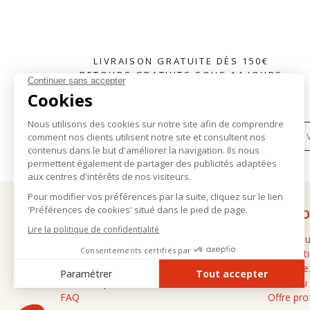
LIVRAISON GRATUITE DÈS 150€
RETOURS GRATUITS SOUS 14 JOURS
S'INSCRIRE À LA NEWSLETTER
AIDE
À PR
Livraison et retours
La marq
Conditions générales de vente
Les bout
Mentions légales
Contacte
Données personnelles
Guide du
FAQ
Offre pro