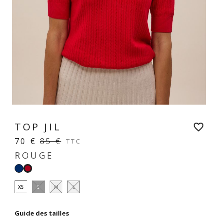
TOP JIL
favorite_border
70 €
85 €
TTC
ROUGE
Navy
Rouge
XS
S
M
L
Guide des tailles