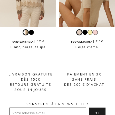
Blanc,
Noir
Beige
Noir
Jaune
Rose
beige,
crème
vanille
pastel
150 €
110 €
CARDIGAN SHEILA
BODY ALEXANDRA
taupe
Blanc, beige, taupe
Beige crème
LIVRAISON GRATUITE
PAIEMENT EN 3X
DÈS 150€
SANS FRAIS
RETOURS GRATUITS
DÈS 200 € D'ACHAT
SOUS 14 JOURS
S'INSCRIRE À LA NEWSLETTER