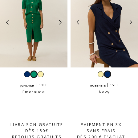
Navy
Émeraude
Jaune
Jaune
Navy
vanille
vanille
130 €
150 €
JUPE AIMY
ROBE PETE
Émeraude
Navy
LIVRAISON GRATUITE
PAIEMENT EN 3X
DÈS 150€
SANS FRAIS
RETOURS GRATUITS
DÈS 200 € D'ACHAT