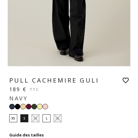
PULL CACHEMIRE GULI
favorite_border
189 €
TTC
NAVY
Noir
Beige
Prune
Forêt
Jaune
Rose
Navy
clair
vanille
pastel
XS
S
M
L
XL
Guide des tailles