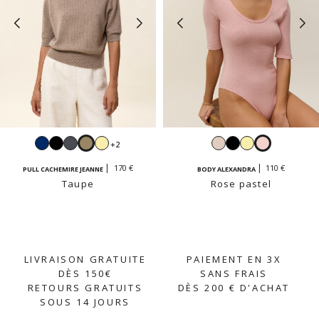
Navy
Noir
Gris
Taupe
Jaune
Beige
Noir
Jaune
Rose
+2
anthracite
vanille
crème
vanille
pastel
170 €
110 €
PULL CACHEMIRE JEANNE
BODY ALEXANDRA
Taupe
Rose pastel
LIVRAISON GRATUITE
PAIEMENT EN 3X
DÈS 150€
SANS FRAIS
RETOURS GRATUITS
DÈS 200 € D'ACHAT
SOUS 14 JOURS