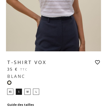
T-SHIRT VOX
favorite_border
35 €
TTC
BLANC
Blanc
XS
S
M
L
Guide des tailles