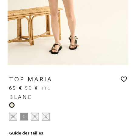
TOP MARIA
favorite_border
65 €
95 €
TTC
BLANC
Blanc
XS
S
M
L
Guide des tailles