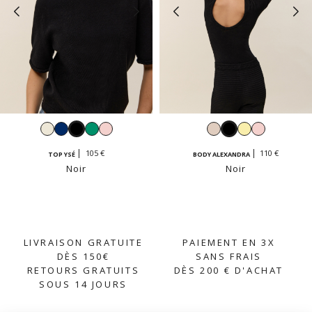
Blanc
Navy
Noir
Émeraude
Rose
Beige
Noir
Jaune
Rose
pastel
crème
vanille
pastel
105 €
110 €
TOP YSÉ
BODY ALEXANDRA
Noir
Noir
LIVRAISON GRATUITE
PAIEMENT EN 3X
DÈS 150€
SANS FRAIS
RETOURS GRATUITS
DÈS 200 € D'ACHAT
SOUS 14 JOURS