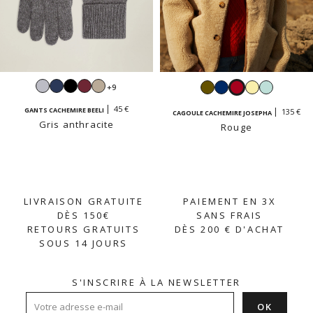
Gris
Navy
Noir
Bordeaux
Beige
Kaki
Navy
Rouge
Jaune
Vert
+9
perle
sable
vanille
dragée
45 €
GANTS CACHEMIRE BEELI
135 €
CAGOULE CACHEMIRE JOSEPHA
Gris anthracite
Rouge
LIVRAISON GRATUITE
PAIEMENT EN 3X
DÈS 150€
SANS FRAIS
RETOURS GRATUITS
DÈS 200 € D'ACHAT
SOUS 14 JOURS
S'INSCRIRE À LA NEWSLETTER