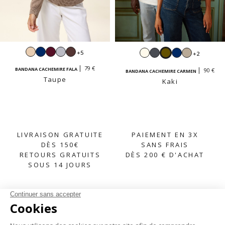
Beige
Navy
Bordeaux
Gris
Moka
Écru
Gris
Kaki
Navy
Beige
+5
+2
perle
anthracite
sable
79 €
BANDANA CACHEMIRE FALA
90 €
BANDANA CACHEMIRE CARMEN
Taupe
Kaki
LIVRAISON GRATUITE
PAIEMENT EN 3X
DÈS 150€
SANS FRAIS
RETOURS GRATUITS
DÈS 200 € D'ACHAT
SOUS 14 JOURS
S'INSCRIRE À LA NEWSLETTER