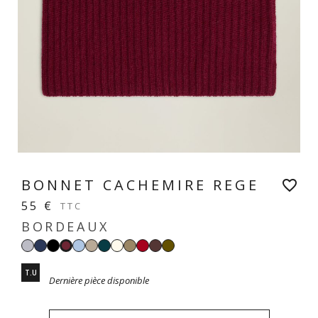
BONNET CACHEMIRE REGE
favorite_border
55 €
TTC
BORDEAUX
Gris
Navy
Noir
Bleu
Beige
Vert
Écru
Taupe
Rouge
Moka
Kaki
Bordeaux
perle
clair
sable
empire
T.U
Dernière pièce disponible