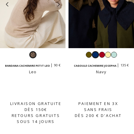
Leo
Kaki
Navy
Rouge
Jaune
Vert
vanille
dragée
90 €
135 €
BANDANA CACHEMIRE PETIT LEO
CAGOULE CACHEMIRE JOSEPHA
Leo
Navy
LIVRAISON GRATUITE
PAIEMENT EN 3X
DÈS 150€
SANS FRAIS
RETOURS GRATUITS
DÈS 200 € D'ACHAT
SOUS 14 JOURS