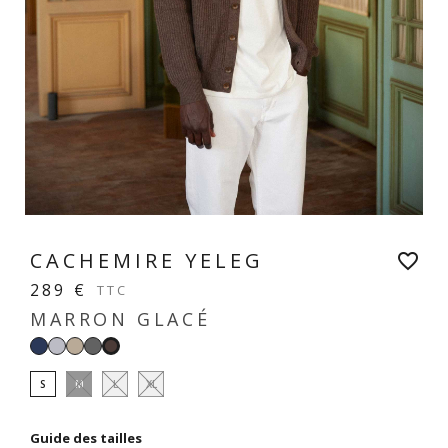
CACHEMIRE YELEG
favorite_border
289 €
TTC
MARRON GLACÉ
Navy
Gris
Beige
Gris
Marron
perle
sable
anthracite
glacé
S
M
L
XL
Guide des tailles