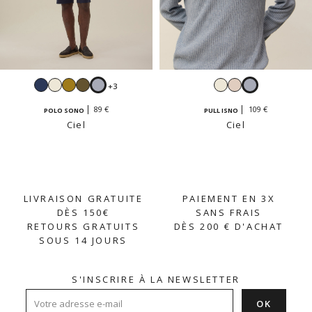
Navy
Blanc
Tapenade
Kaki
Ciel
Blanc
Beige
Ciel
+3
clair
crème
89 €
109 €
POLO SONO
PULL ISNO
Ciel
Ciel
LIVRAISON GRATUITE
PAIEMENT EN 3X
DÈS 150€
SANS FRAIS
RETOURS GRATUITS
DÈS 200 € D'ACHAT
SOUS 14 JOURS
S'INSCRIRE À LA NEWSLETTER