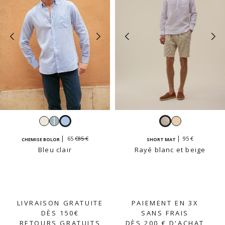
Blanc
Rayé
Bleu
Rayé
Beige
bleu
clair
blanc
85 €
65 €
95 €
CHEMISE BOLOR
SHORT MAT
ciel
et
Bleu clair
Rayé blanc et beige
et
beige
blanc
LIVRAISON GRATUITE
PAIEMENT EN 3X
DÈS 150€
SANS FRAIS
RETOURS GRATUITS
DÈS 200 € D'ACHAT