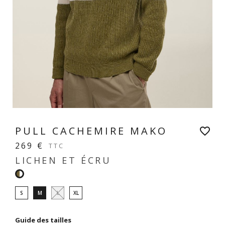
PULL CACHEMIRE MAKO
favorite_border
269 €
TTC
LICHEN ET ÉCRU
Lichen
et
S
M
L
XL
écru
Guide des tailles