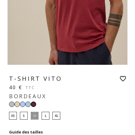
T-SHIRT VITO
favorite_border
40 €
TTC
BORDEAUX
Gris
Beige
Bleu
Bleu
Bordeaux
perle
clair
clair
XS
S
M
L
XL
Guide des tailles