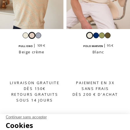
Blanc
Beige
Ciel
Blanc
Navy
Sauge
Kaki
crème
clair
109 €
95 €
PULL ISNO
POLO MARVEN
Beige crème
Blanc
LIVRAISON GRATUITE
PAIEMENT EN 3X
DÈS 150€
SANS FRAIS
RETOURS GRATUITS
DÈS 200 € D'ACHAT
SOUS 14 JOURS
S'INSCRIRE À LA NEWSLETTER