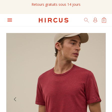
Retours gratuits sous 14 jours

0