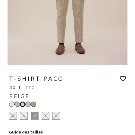
T-SHIRT PACO
favorite_border
40 €
TTC
BEIGE
Blanc
Gris
Bleu
Vert
Beige
perle
clair
chiné
XS
S
M
L
XL
Guide des tailles