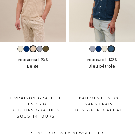
Blanc
Navy
Beige
Ciel
Kaki
Ciel
Navy
Blanc
Bleu
clair
pétrole
95 €
120 €
POLO ARTEM
POLO CAPRI
Beige
Bleu pétrole
LIVRAISON GRATUITE
PAIEMENT EN 3X
DÈS 150€
SANS FRAIS
RETOURS GRATUITS
DÈS 200 € D'ACHAT
SOUS 14 JOURS
S'INSCRIRE À LA NEWSLETTER