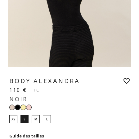
BODY ALEXANDRA
favorite_border
110 €
TTC
NOIR
Beige
Jaune
Rose
Noir
crème
vanille
pastel
XS
S
M
L
Guide des tailles