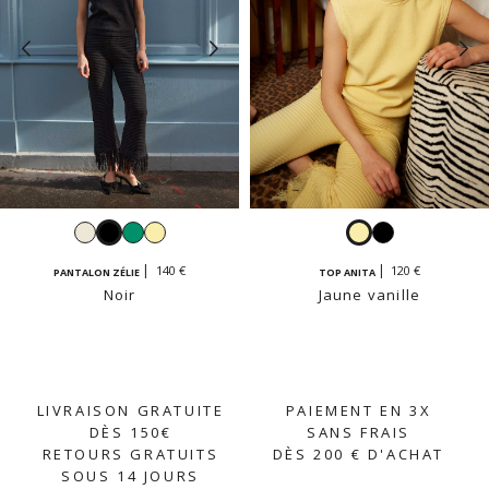
Blanc
Noir
Émeraude
Jaune
Jaune
Noir
vanille
vanille
140 €
120 €
PANTALON ZÉLIE
TOP ANITA
Noir
Jaune vanille
LIVRAISON GRATUITE
PAIEMENT EN 3X
DÈS 150€
SANS FRAIS
RETOURS GRATUITS
DÈS 200 € D'ACHAT
SOUS 14 JOURS