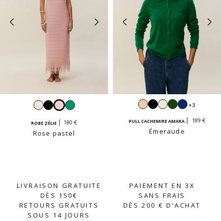
Beige
Noir
Blanc
Vert
Navy
Blanc
Noir
Rose
Émeraude
+3
anglais
pastel
189 €
PULL CACHEMIRE AMARA
180 €
ROBE ZÉLIE
Émeraude
Rose pastel
LIVRAISON GRATUITE
PAIEMENT EN 3X
DÈS 150€
SANS FRAIS
RETOURS GRATUITS
DÈS 200 € D'ACHAT
SOUS 14 JOURS