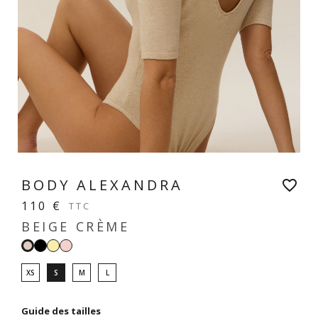
BODY ALEXANDRA
favorite_border
110 €
TTC
BEIGE CRÈME
Noir
Jaune
Rose
Beige
vanille
pastel
crème
XS
S
M
L
Guide des tailles