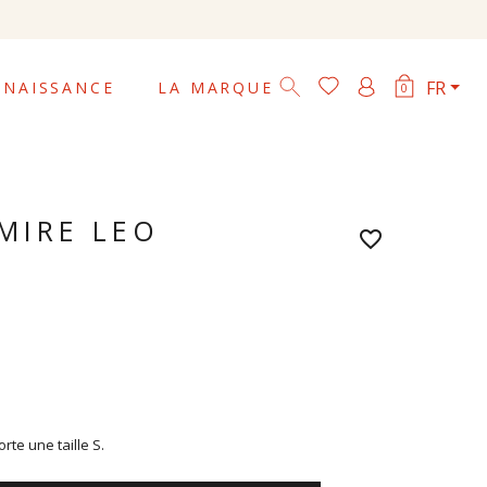

FR
NAISSANCE
LA MARQUE
0
MIRE LEO
favorite_border
te une taille S.