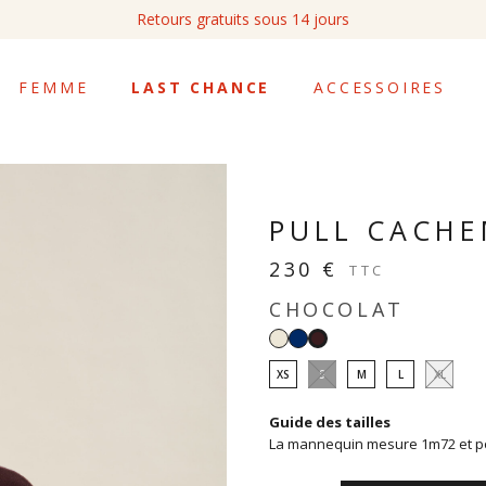
Retours gratuits sous 14 jours
FEMME
LAST CHANCE
ACCESSOIRES
PULL CACHE
230 €
TTC
CHOCOLAT
Blanc
Navy
Chocolat
XS
S
M
L
XL
Guide des tailles
La mannequin mesure 1m72 et por