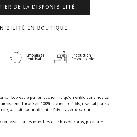
FIER DE LA DISPONIBILITÉ
NIBILITÉ EN BOUTIQUE
Emballage
Production
réutilisable
Responsable
vernal, Leo est le pull en cachemire qu’on enfile sans hésiter
ichissent. Tricoté en 100% cachemire 4 fils, il séduit par sa
nte, parfaite pour affronter l’hiver avec douceur.
ib fantaisie sur les manches et le bas du corps, pour une