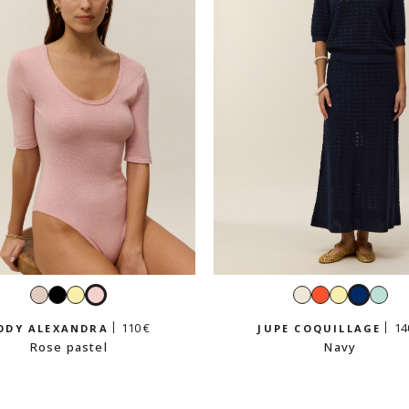
Beige
Noir
Jaune
Rose
Blanc
Grenadine
Jaune
Navy
Ver
crème
vanille
pastel
vanille
dra
110 €
14
ODY ALEXANDRA
JUPE COQUILLAGE
Rose pastel
Navy