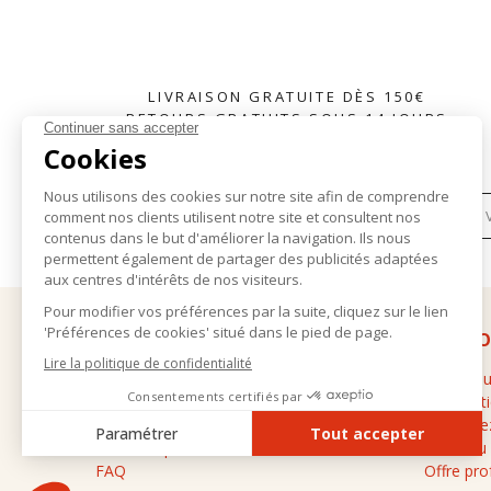
LIVRAISON GRATUITE DÈS 150€
RETOURS GRATUITS SOUS 14 JOURS
S'INSCRIRE À LA NEWSLETTER
AIDE
À PR
Livraison et retours
La marq
Conditions générales de vente
Les bout
Mentions légales
Contacte
Données personnelles
Guide du
FAQ
Offre pro