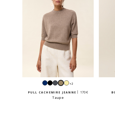
Navy
Noir
Gris
Taupe
Jaune
+2
anthracite
vanille
170 €
PULL CACHEMIRE JEANNE
B
Taupe