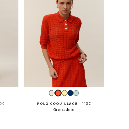
t
Blanc
Grenadine
Jaune
Navy
Vert
gée
vanille
dragée
0 €
110 €
POLO COQUILLAGE
Grenadine