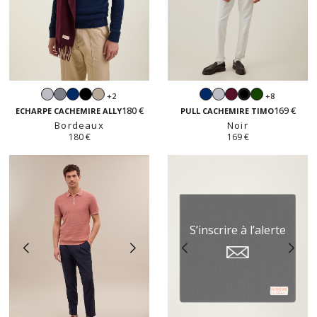
Gris
Gris
Navy
Noir
Beige
Navy
Gris
Bordeaux
Vert
+2
+8
Noir
perle
souris
sable
perle
anglais
180 €
169 €
ECHARPE CACHEMIRE ALLY
PULL CACHEMIRE TIMO
Bordeaux
Noir
180 €
169 €
S’inscrire à l’alerte