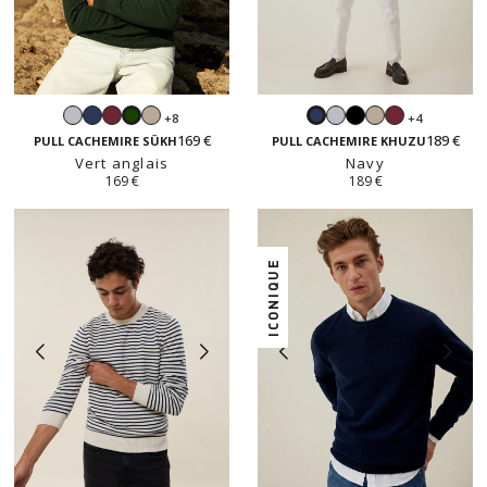
Gris
Navy
Bordeaux
Beige
Gris
Noir
Beige
Bordeaux
+8
+4
Vert
Navy
perle
sable
perle
sable
169 €
189 €
anglais
PULL CACHEMIRE SÜKH
PULL CACHEMIRE KHUZU
Vert anglais
Navy
169 €
189 €
ICONIQUE