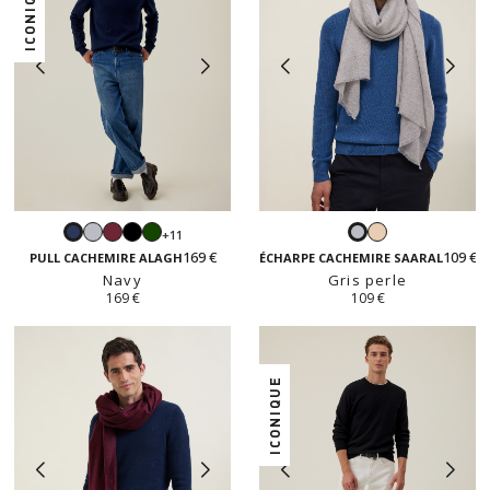
ICONIQUE
Gris
Bordeaux
Noir
Vert
Beige
+11
Navy
Gris
perle
anglais
169 €
109 €
perle
PULL CACHEMIRE ALAGH
ÉCHARPE CACHEMIRE SAARAL
Navy
Gris perle
169 €
109 €
ICONIQUE