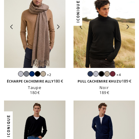
ICONIQUE
Gris
Gris
Navy
Noir
Beige
Navy
Gris
Beige
Bordeaux
+2
+4
Noir
perle
souris
sable
perle
sable
180 €
189 €
ÉCHARPE CACHEMIRE ALLY
PULL CACHEMIRE KHUZU
Taupe
Noir
180 €
189 €
ICONIQUE