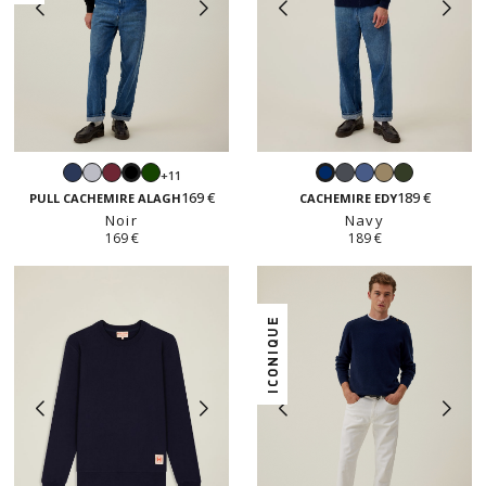
Navy
Gris
Bordeaux
Vert
Gris
Denim
Taupe
Forêt
+11
Noir
Navy
perle
anglais
anthracite
169 €
189 €
PULL CACHEMIRE ALAGH
CACHEMIRE EDY
Noir
Navy
169 €
189 €
ICONIQUE