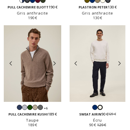
Blanc
Navy
Bordeaux
Forêt
Kaki
Navy
Taupe
Écru
Gris
Gris
et
190 €
130 €
anthracite
anthracite
PULL CACHEMIRE ELIOTT
PLASTRON PETER
navy
Gris anthracite
Gris anthracite
190 €
130 €
Navy
Gris
Vert
Beige
Gris
Navy
+6
Écru
perle
anglais
sable
anthracite
189 €
90 €
129 €
PULL CACHEMIRE KUSHI
SWEAT AIRIN
Taupe
Écru
189 €
90 €
129 €