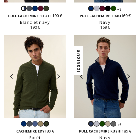
Gris
Navy
Bordeaux
Forêt
Gris
Bordeaux
Noir
Vert
+8
Blanc
Navy
anthracite
perle
anglais
190 €
169 €
et
PULL CACHEMIRE ELIOTT
PULL CACHEMIRE TIMO
Blanc et navy
navy
Navy
190 €
169 €
ICONIQUE
Navy
Gris
Denim
Taupe
Gris
Vert
Beige
Gris
+6
Forêt
Navy
anthracite
perle
anglais
sable
anthracite
189 €
189 €
CACHEMIRE EDY
PULL CACHEMIRE KUSHI
Forêt
Navy