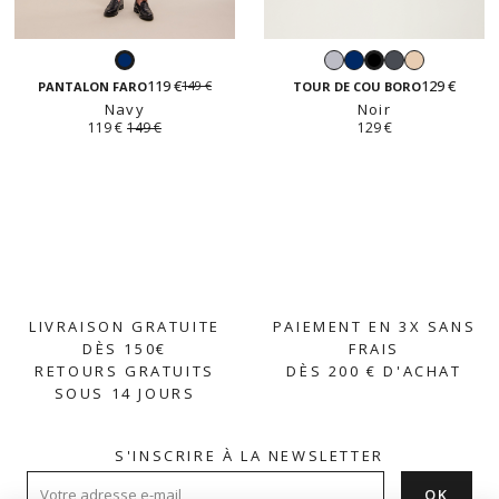
Gris
Navy
Gris
Beige
Navy
Noir
perle
anthracite
119 €
129 €
149 €
PANTALON FARO
TOUR DE COU BORO
Navy
Noir
119 €
149 €
129 €
LIVRAISON GRATUITE
PAIEMENT EN 3X SANS
DÈS 150€
FRAIS
RETOURS GRATUITS
DÈS 200 € D'ACHAT
SOUS 14 JOURS
S'INSCRIRE À LA NEWSLETTER