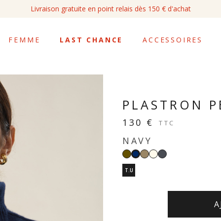
Livraison gratuite en point relais dès 150 € d'achat
FEMME
LAST CHANCE
ACCESSOIRES
PLASTRON P
130 €
TTC
NAVY
Kaki
Taupe
Écru
Gris
Navy
anthracite
T.U
A