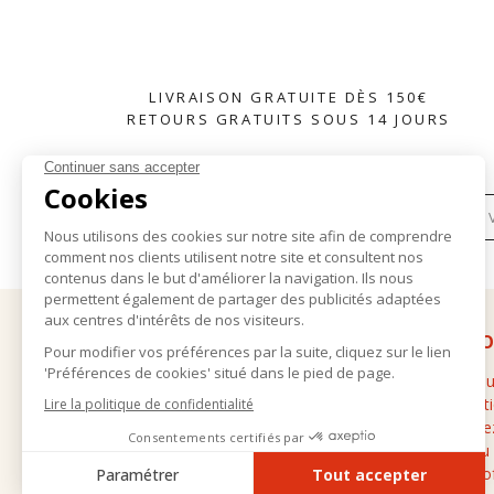
LIVRAISON GRATUITE DÈS 150€
RETOURS GRATUITS SOUS 14 JOURS
S'INSCRIRE À LA NEWSLETTER
AIDE
À PR
Livraison et retours
La marq
Conditions générales de vente
Les bout
Mentions légales
Contacte
Données personnelles
Guide du
FAQ
Offre pro