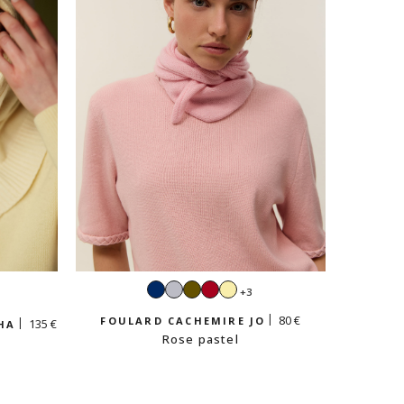
Navy
Gris
Kaki
Rouge
Jaune
t
+3
perle
vanille
gée
80 €
FOULARD CACHEMIRE JO
135 €
HA
Rose pastel