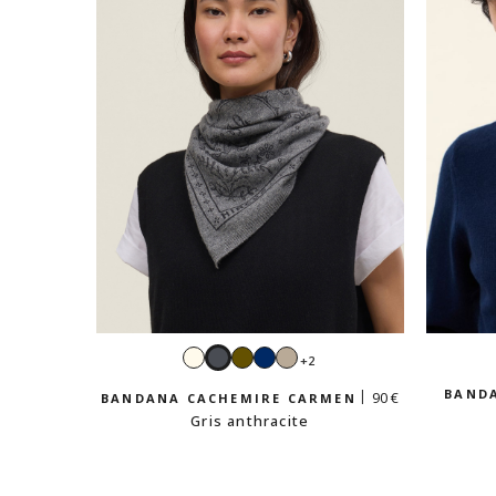
Écru
Gris
Kaki
Navy
Beige
+2
anthracite
sable
BANDA
90 €
BANDANA CACHEMIRE CARMEN
Gris anthracite