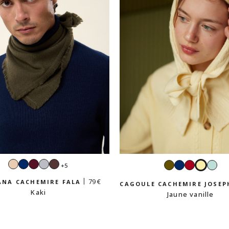
Beige
Navy
Bordeaux
Gris
Moka
Kaki
Navy
Rouge
Jaune
Ver
+5
perle
vanille
dra
79 €
NA CACHEMIRE FALA
CAGOULE CACHEMIRE JOSEP
Kaki
Jaune vanille