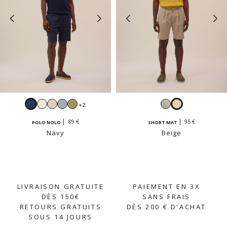
Navy
Blanc
Beige
Ciel
Sauge
Rayé
Beige
+2
crème
blanc
89 €
95 €
POLO NOLO
SHORT MAT
et
Navy
Beige
beige
LIVRAISON GRATUITE
PAIEMENT EN 3X
DÈS 150€
SANS FRAIS
RETOURS GRATUITS
DÈS 200 € D'ACHAT
SOUS 14 JOURS