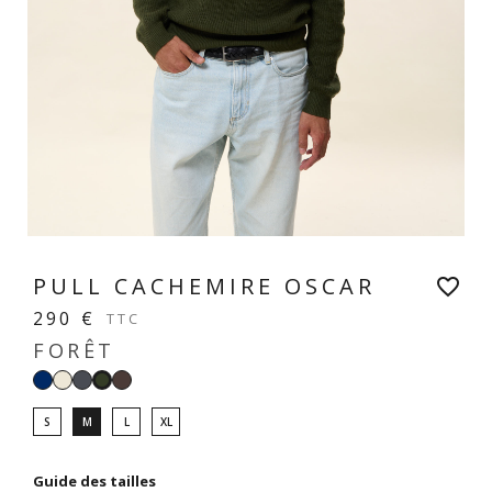
PULL CACHEMIRE OSCAR
favorite_border
290 €
TTC
FORÊT
Navy
Blanc
Gris
Marron
Forêt
anthracite
glacé
S
M
L
XL
Guide des tailles