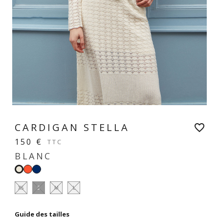
CARDIGAN STELLA
favorite_border
150 €
TTC
BLANC
Grenadine
Navy
Blanc
XS
S
M
L
Guide des tailles