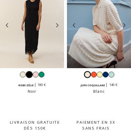
Blanc
Noir
Rose
Émeraude
Blanc
Grenadine
Jaune
Navy
Vert
pastel
vanille
dragée
180 €
140 €
ROBE ZÉLIE
JUPE COQUILLAGE
Noir
Blanc
LIVRAISON GRATUITE
PAIEMENT EN 3X
DÈS 150€
SANS FRAIS