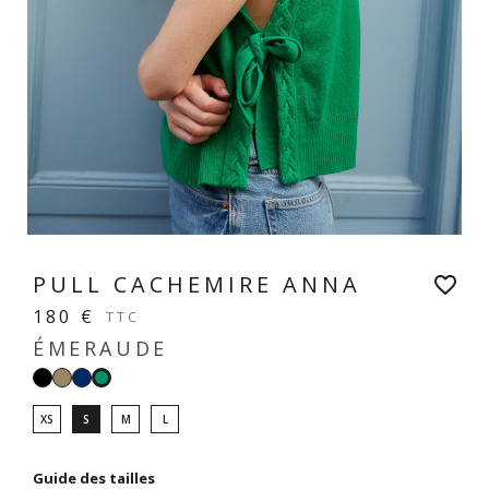
PULL CACHEMIRE ANNA
favorite_border
180 €
TTC
ÉMERAUDE
Noir
Taupe
Navy
Émeraude
XS
S
M
L
Guide des tailles