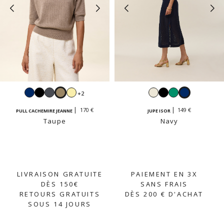
Navy
Noir
Gris
Taupe
Jaune
Blanc
Noir
Émeraude
Navy
+2
anthracite
vanille
170 €
149 €
PULL CACHEMIRE JEANNE
JUPE ISOR
Taupe
Navy
LIVRAISON GRATUITE
PAIEMENT EN 3X
DÈS 150€
SANS FRAIS
RETOURS GRATUITS
DÈS 200 € D'ACHAT
SOUS 14 JOURS