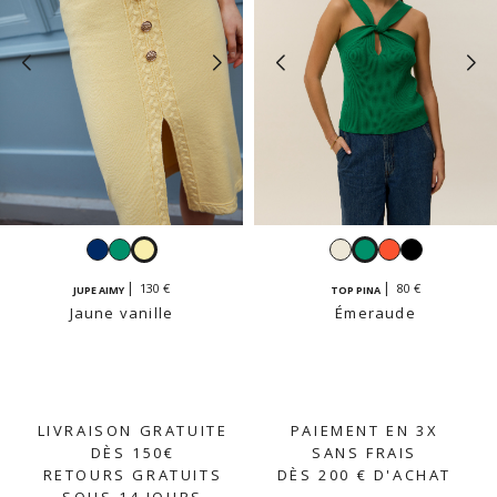
Navy
Émeraude
Jaune
Blanc
Émeraude
Grenadine
Noir
vanille
130 €
80 €
JUPE AIMY
TOP PINA
Jaune vanille
Émeraude
LIVRAISON GRATUITE
PAIEMENT EN 3X
DÈS 150€
SANS FRAIS
RETOURS GRATUITS
DÈS 200 € D'ACHAT
SOUS 14 JOURS