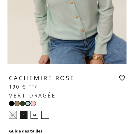
CACHEMIRE ROSE
favorite_border
190 €
TTC
VERT DRAGÉE
Noir
Taupe
Forêt
Rose
Vert
pastel
dragée
XS
S
M
L
Guide des tailles