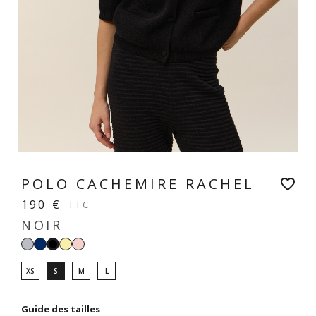
POLO CACHEMIRE RACHEL
favorite_border
190 €
TTC
NOIR
Gris
Navy
Jaune
Rose
Noir
perle
vanille
pastel
XS
S
M
L
Guide des tailles