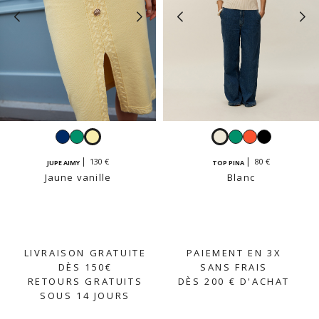
Navy
Émeraude
Jaune
Blanc
Émeraude
Grenadine
Noir
vanille
130 €
80 €
JUPE AIMY
TOP PINA
Jaune vanille
Blanc
LIVRAISON GRATUITE
PAIEMENT EN 3X
DÈS 150€
SANS FRAIS
RETOURS GRATUITS
DÈS 200 € D'ACHAT
SOUS 14 JOURS