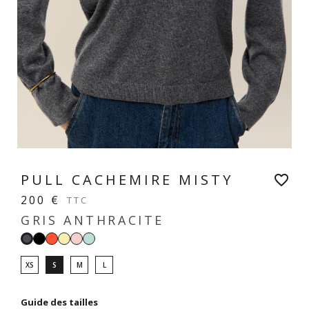
PULL CACHEMIRE MISTY
favorite_border
200 €
TTC
GRIS ANTHRACITE
Noir
Grenadine
Jaune
Rose
Vert
Gris
vanille
pastel
dragée
anthracite
XS
S
M
L
Guide des tailles