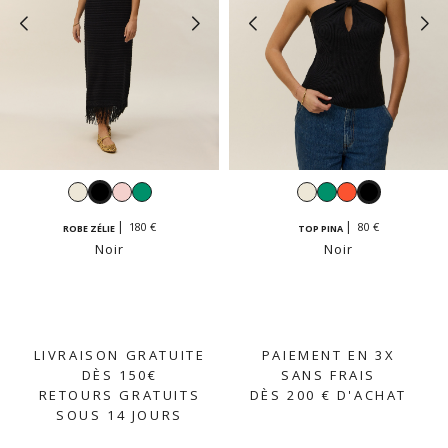
Blanc
Noir
Rose
Émeraude
Blanc
Émeraude
Grenadine
Noir
pastel
180 €
80 €
ROBE ZÉLIE
TOP PINA
Noir
Noir
LIVRAISON GRATUITE
PAIEMENT EN 3X
DÈS 150€
SANS FRAIS
RETOURS GRATUITS
DÈS 200 € D'ACHAT
SOUS 14 JOURS