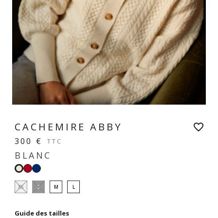
CACHEMIRE ABBY
favorite_border
300 €
TTC
BLANC
Rouge
Navy
Blanc
XS
S
M
L
Guide des tailles