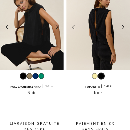
Noir
Taupe
Navy
Émeraude
Jaune
Noir
vanille
180 €
120 €
PULL CACHEMIRE ANNA
TOP ANITA
Noir
Noir
LIVRAISON GRATUITE
PAIEMENT EN 3X
DÈS 150€
SANS FRAIS