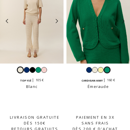
Blanc
Navy
Noir
Émeraude
Rose
Navy
Blanc
Jaune
Émeraude
pastel
vanille
105 €
160 €
TOP YSÉ
CARDIGAN AIMY
Blanc
Émeraude
LIVRAISON GRATUITE
PAIEMENT EN 3X
DÈS 150€
SANS FRAIS
RETOURS GRATUITS
DÈS 200 € D'ACHAT