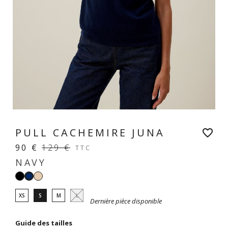
PULL CACHEMIRE JUNA
favorite_border
90 €
129 €
TTC
NAVY
Noir
Beige
Navy
XS
S
M
L
Dernière pièce disponible
Guide des tailles