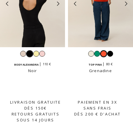
Beige
Noir
Jaune
Rose
Blanc
Émeraude
Grenadine
Noir
crème
vanille
pastel
110 €
80 €
BODY ALEXANDRA
TOP PINA
Noir
Grenadine
LIVRAISON GRATUITE
PAIEMENT EN 3X
DÈS 150€
SANS FRAIS
RETOURS GRATUITS
DÈS 200 € D'ACHAT
SOUS 14 JOURS