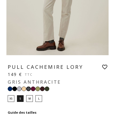
PULL CACHEMIRE LORY
favorite_border
149 €
TTC
GRIS ANTHRACITE
Navy
Noir
Gris
Beige
Prune
Sauge
Chocolat
Forêt
Gris
perle
clair
anthracite
XS
S
M
L
Guide des tailles