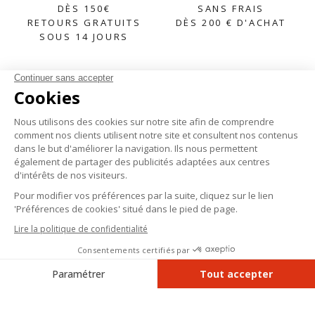
DÈS 150€
SANS FRAIS
RETOURS GRATUITS
DÈS 200 € D'ACHAT
SOUS 14 JOURS
S'INSCRIRE À LA NEWSLETTER
AIDE

À PROPOS

PRODUITS

AJOUTER AU PANIER
Instagram
Facebook
Pinterest