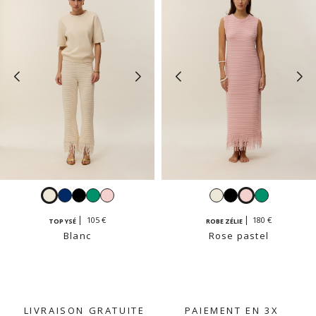
Blanc
Navy
Noir
Émeraude
Rose
Blanc
Noir
Rose
Émeraude
pastel
pastel
105 €
180 €
TOP YSÉ
ROBE ZÉLIE
Blanc
Rose pastel
LIVRAISON GRATUITE
PAIEMENT EN 3X