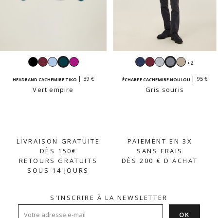
Noir
Bordeaux
Bleu
Vert
Azalée
Navy
Bordeaux
Gris
Gris
Beige
+2
clair
empire
perle
souris
sable
39 €
95 €
HEADBAND CACHEMIRE TIKO
ÉCHARPE CACHEMIRE NOULOU
Vert empire
Gris souris
LIVRAISON GRATUITE
PAIEMENT EN 3X
DÈS 150€
SANS FRAIS
RETOURS GRATUITS
DÈS 200 € D'ACHAT
SOUS 14 JOURS
S'INSCRIRE À LA NEWSLETTER