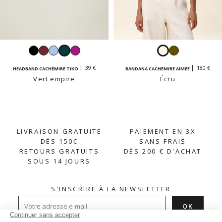
Noir
Bordeaux
Bleu
Vert
Azalée
Écru
Kaki
clair
empire
39 €
180 €
HEADBAND CACHEMIRE TIKO
BANDANA CACHEMIRE AIMEE
Vert empire
Écru
LIVRAISON GRATUITE
PAIEMENT EN 3X
DÈS 150€
SANS FRAIS
RETOURS GRATUITS
DÈS 200 € D'ACHAT
SOUS 14 JOURS
S'INSCRIRE À LA NEWSLETTER