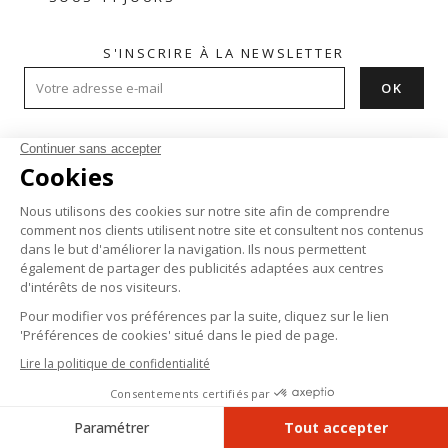
S'INSCRIRE À LA NEWSLETTER
AIDE

À PROPOS

PRODUITS

Instagram
Facebook
Pinterest