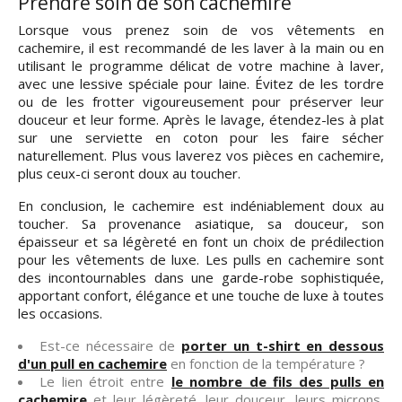
Prendre soin de son cachemire
Lorsque vous prenez soin de vos vêtements en
cachemire, il est recommandé de les laver à la main ou en
utilisant le programme délicat de votre machine à laver,
avec une lessive spéciale pour laine. Évitez de les tordre
ou de les frotter vigoureusement pour préserver leur
douceur et leur forme. Après le lavage, étendez-les à plat
sur une serviette en coton pour les faire sécher
naturellement. Plus vous laverez vos pièces en cachemire,
plus ceux-ci seront doux au toucher.
En conclusion, le cachemire est indéniablement doux au
toucher. Sa provenance asiatique, sa douceur, son
épaisseur et sa légèreté en font un choix de prédilection
pour les vêtements de luxe. Les pulls en cachemire sont
des incontournables dans une garde-robe sophistiquée,
apportant confort, élégance et une touche de luxe à toutes
les occasions.
Est-ce nécessaire de
porter un t-shirt en dessous
d'un pull en cachemire
en fonction de la température ?
Le lien étroit entre
le nombre de fils des pulls en
cachemire
et leur légèreté, leur douceur, leurs microns,